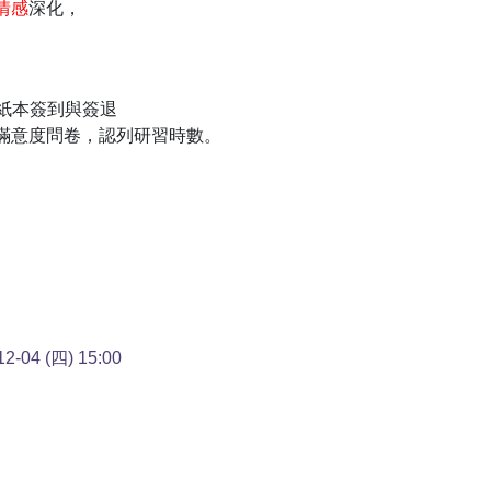
情感
深化，
0，採紙本簽到與簽退
滿意度問卷，認列研習時數。
-04 (四) 15:00