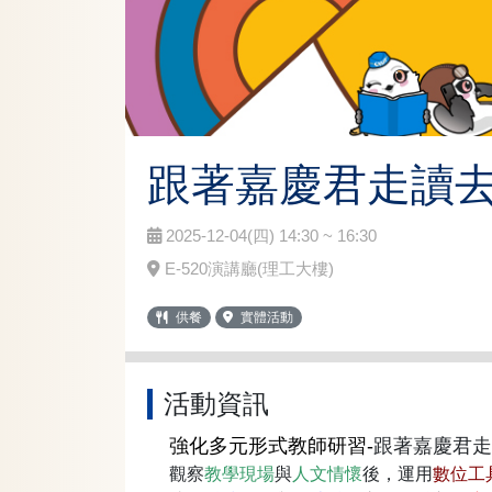
跟著嘉慶君走讀
2025-12-04(四) 14:30 ~ 16:30
E-520演講廳(理工大樓)
供餐
實體活動
活動資訊
強化多元形式教師研習-
跟著嘉慶君走
觀察
教學現場
與
人文情懷
後，運用
數位工