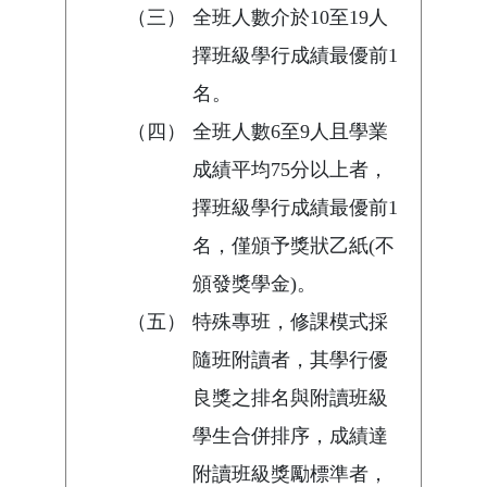
（三）
全班人數介於10至19人
擇班級學行成績最優前1
名。
（四）
全班人數6至9人且學業
成績平均75分以上者，
擇班級學行成績最優前1
名，僅頒予獎狀乙紙(不
頒發獎學金)。
（五）
特殊專班，修課模式採
隨班附讀者，其學行優
良獎之排名與附讀班級
學生合併排序，成績達
附讀班級獎勵標準者，