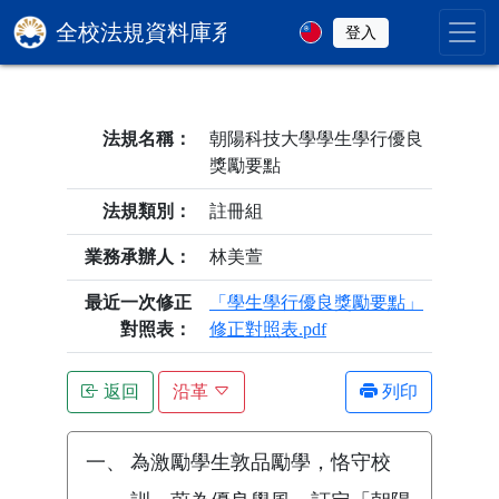
全校法規資料庫系統
登入
法規名稱：
朝陽科技大學學生學行優良
獎勵要點
法規類別：
註冊組
業務承辦人：
林美萱
最近一次修正
「學生學行優良獎勵要點」
對照表：
修正對照表.pdf
返回
沿革
列印
一、
為激勵學生敦品勵學，恪守校